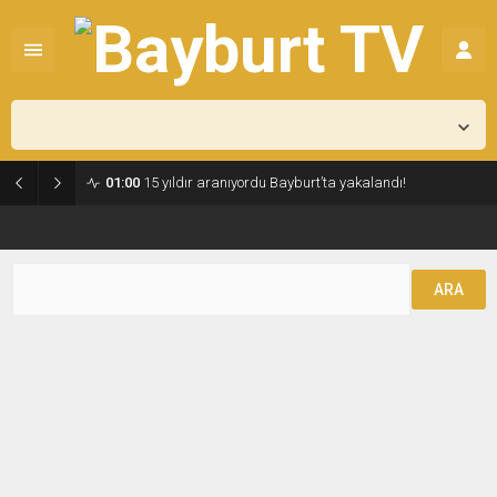
Bayburt,
17
°C
Az Bulutlu
01:00
15 yıldır aranıyordu Bayburt’ta yakalandı!