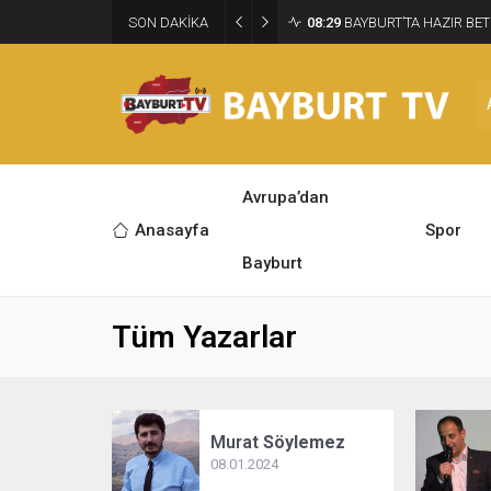
SON DAKİKA
08:29
BAYBURT’TA HAZIR BET
Avrupa’dan
Anasayfa
Spor
Bayburt
Tüm Yazarlar
Murat
Söylemez
08.01.2024