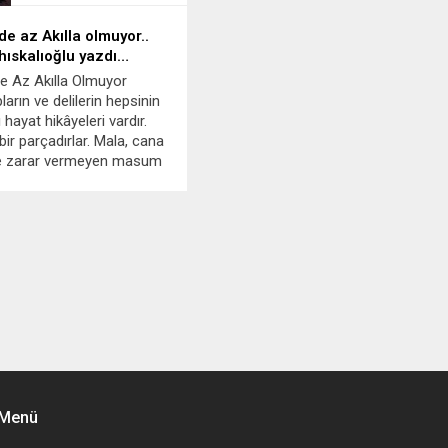
 de az Akılla olmuyor..
hıskalıoğlu yazdı…
 De Az Akılla Olmuyor
arın ve delilerin hepsinin
ı hayat hikâyeleri vardır.
bir parçadırlar. Mala, cana
e zarar vermeyen masum
alinde yaşayan garip
dır. Kimilerinin adı olmasa
rası her birimizde mutlaka
Adı olmayanlara da...
 Menü