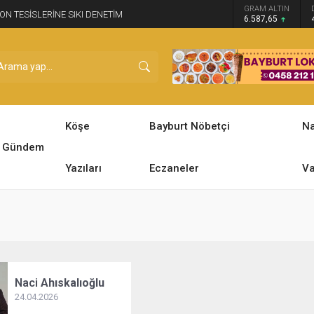
GRAM ALTIN
ON TESİSLERİNE SIKI DENETİM
6.587,65
Köşe
Bayburt Nöbetçi
N
Gündem
Yazıları
Eczaneler
Va
Naci
Ahıskalıoğlu
24.04.2026