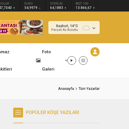
DOLAR
EURO
STERLİN
BIST 100
47,7040
54,9979
64,1883
13.866,67
Bayburt,
14
°C
Parçalı Az Bulutlu
amaz
Foto
kitleri
Galeri
Anasayfa
Tüm Yazarlar
POPÜLER KÖŞE YAZILARI