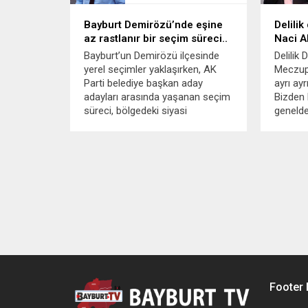
Bayburt Demirözü’nde eşine
Delilik
az rastlanır bir seçim süreci..
Naci A
Bayburt’un Demirözü ilçesinde
Delilik
yerel seçimler yaklaşırken, AK
Meczupl
Parti belediye başkan aday
ayrı ayr
adayları arasında yaşanan seçim
Bizden 
süreci, bölgedeki siyasi
geneld
atmosferi olumlu bir şekilde
kendi h
etkiliyor. Dostluk, birlik ve
insanlar
beraberlik ruhu, aday adaylarının
da hatı
olgun ve sorumlu bir tutum
vardır. 
sergilemesiyle ön plana çıkıyor.
Şehrimizde...
Footer