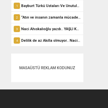
Bayburt Türkü Ustaları Ve Unutulmayan Türküler
“Atın ve insanın zamanla mücadelesi” – Naci Ahıskalıoğlu
Naci Ahıskalıoğlu yazdı.. YAŞLI KONAK.
Delilik de az Akılla olmuyor.. Naci Ahıskalıoğlu yazdı…
MASAÜSTÜ REKLAM KODUNUZ