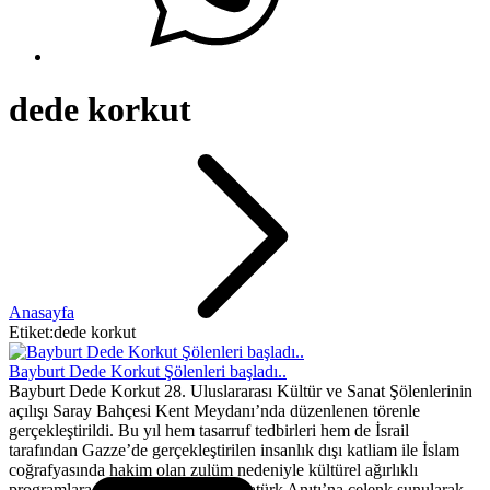
dede korkut
Anasayfa
Etiket:dede korkut
Bayburt Dede Korkut Şölenleri başladı..
Bayburt Dede Korkut 28. Uluslararası Kültür ve Sanat Şölenlerinin
açılışı Saray Bahçesi Kent Meydanı’nda düzenlenen törenle
gerçekleştirildi. Bu yıl hem tasarruf tedbirleri hem de İsrail
tarafından Gazze’de gerçekleştirilen insanlık dışı katliam ile İslam
coğrafyasında hakim olan zulüm nedeniyle kültürel ağırlıklı
programlara yer verilen şölenler Atatürk Anıtı’na çelenk sunularak