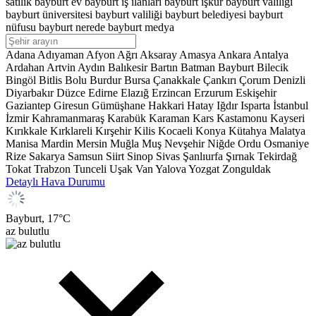
satılık
bayburt ev
bayburt iş ilanları
bayburt işkur
bayburt valiliği
bayburt üniversitesi
bayburt valiliği
bayburt belediyesi
bayburt
nüfusu
bayburt nerede
bayburt medya
Adana
Adıyaman
Afyon
Ağrı
Aksaray
Amasya
Ankara
Antalya
Ardahan
Artvin
Aydın
Balıkesir
Bartın
Batman
Bayburt
Bilecik
Bingöl
Bitlis
Bolu
Burdur
Bursa
Çanakkale
Çankırı
Çorum
Denizli
Diyarbakır
Düzce
Edirne
Elazığ
Erzincan
Erzurum
Eskişehir
Gaziantep
Giresun
Gümüşhane
Hakkari
Hatay
Iğdır
Isparta
İstanbul
İzmir
Kahramanmaraş
Karabük
Karaman
Kars
Kastamonu
Kayseri
Kırıkkale
Kırklareli
Kırşehir
Kilis
Kocaeli
Konya
Kütahya
Malatya
Manisa
Mardin
Mersin
Muğla
Muş
Nevşehir
Niğde
Ordu
Osmaniye
Rize
Sakarya
Samsun
Siirt
Sinop
Sivas
Şanlıurfa
Şırnak
Tekirdağ
Tokat
Trabzon
Tunceli
Uşak
Van
Yalova
Yozgat
Zonguldak
Detaylı Hava Durumu
Bayburt,
17
°C
az bulutlu