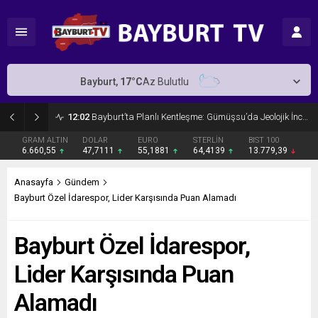
Bayburt,
17
°C
Az Bulutlu
12:02
Bayburt’ta Planlı Kentleşme: Gümüşsu’da Jeolojik İnceleme
GRAM ALTIN
DOLAR
EURO
STERLİN
BIST 100
6.660,55
47,7111
55,1881
64,4139
13.779,39
Anasayfa
Gündem
Bayburt Özel İdarespor, Lider Karşısında Puan Alamadı
Bayburt Özel İdarespor,
Lider Karşısında Puan
Alamadı