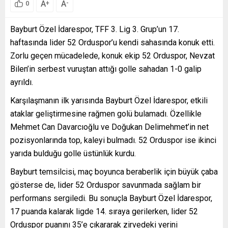
A
A
+
-
0
Bayburt Özel İdarespor, TFF 3. Lig 3. Grup’un 17.
haftasında lider 52 Orduspor’u kendi sahasında konuk etti.
Zorlu geçen mücadelede, konuk ekip 52 Orduspor, Nevzat
Bilen’in serbest vuruştan attığı golle sahadan 1-0 galip
ayrıldı.
Karşılaşmanın ilk yarısında Bayburt Özel İdarespor, etkili
ataklar geliştirmesine rağmen golü bulamadı. Özellikle
Mehmet Can Davarcıoğlu ve Doğukan Delimehmet’in net
pozisyonlarında top, kaleyi bulmadı. 52 Orduspor ise ikinci
yarıda bulduğu golle üstünlük kurdu.
Bayburt temsilcisi, maç boyunca beraberlik için büyük çaba
gösterse de, lider 52 Orduspor savunmada sağlam bir
performans sergiledi. Bu sonuçla Bayburt Özel İdarespor,
17 puanda kalarak ligde 14. sıraya gerilerken, lider 52
Orduspor puanını 35’e çıkararak zirvedeki yerini