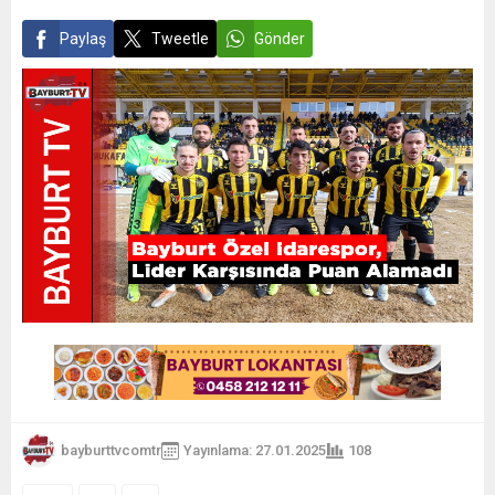
Paylaş
Tweetle
Gönder
bayburttvcomtr
Yayınlama: 27.01.2025
108